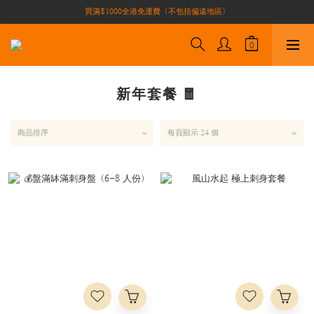
買滿$1000全港免運費（不包括偏遠地區）
買滿$1000全港免運費（不包括偏遠地區）
加入會員即有10積分 （積分可作現金下次使用）| 全港免運費🚚
正宗自家養殖場大閘蟹🦀 全港唯一
買滿$1000全港免運費（不包括偏遠地區）
新年套餐 🧧
商品排序
每頁顯示 24 個