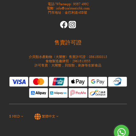
電話/Whatsapp: 9587 4992
電郵: info@crabtastichk.com
門市地址：金巴利道48B號
售賣許可證
介貝類水產動物（大閘蟹）售賣許可證：0861800315
食物製造廠牌照：2961813855
許可售賣：大閘蟹，貝殼類，刺身等生鮮食品
$
HKD
繁體中文