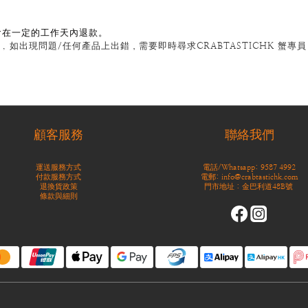
會在一定的工作天內退款。
 , 如出現問題/任何產品上出錯，需要即時尋求CRABTASTICHK 蟹
顧客服務
聯絡我們
運送服務方式
電話/Whatsapp: 9587 4992
付款服務方式
電郵: info@crabtastichk.com
退換貨政策
門市地址：金巴利道48B號
條款與細則