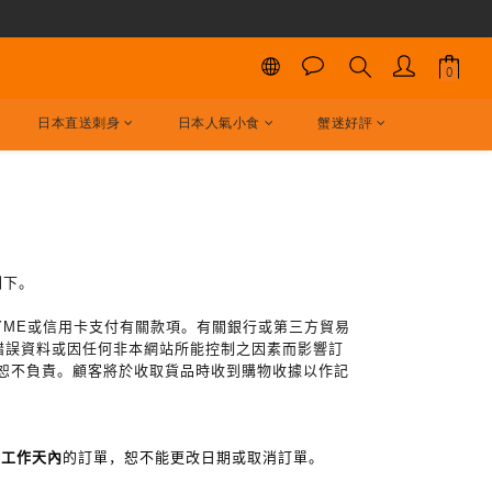
日本直送刺身
日本人氣小食
蟹迷好評
閣下。
YME或信用卡
支付有關款項。有關銀行或第三方貿易
錯誤資料或因任何非本網站所能控制之因素而影響訂
恕不負責。顧客將於收取貨品時收到購物收據以作記
個工作天內
的訂單，恕不能更改日期或取消訂單。