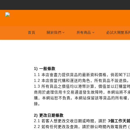
首頁
關於我們
所有商品
必試大閘蟹系
1)
一般條款
1.1 本店會盡力提供貨品的最新資料價格，倘若
閣下
1.2 本店擔當代購和運送的角色，所有貨品不設退換
1.3 所有貨品之價值均以港幣計算，價值並以訂購當
商用於處理信用卡交易通道發生故障時，本網站將不
購，本網站恕不負責。本網站保留該等貨品的所有權
錄。
2) 更改日期條款
2.1
若客人想更改交收日期或時間，請於
3
個工作天
2.2 如有任何更改及查詢，請於辦公時間內致電我們 (95