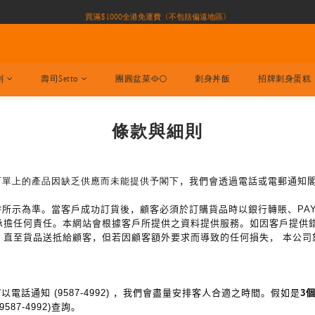
買滿$1000全港免運費（不包括偏遠地區）
買滿$1000全港免運費（不包括偏遠地區）
加入會員即有10積分 （積分可作現金下次使用）| 全港免運費🚚
正宗自家養殖場大閘蟹🦀 全港唯一
列
壽司Setto
團圓盆菜🥘🌕
刺身丼飯
招牌刺身蛋糕
買滿$1000全港免運費（不包括偏遠地區）
條款與細則
訂單上的產品因缺乏供應而未能提供予閣下
，我們會透過電話或電郵通知
。
時所示為準。當客戶成功訂貨後，顧客必須於訂購貨品時以銀行轉賬、PA
承擔任何責任。本網站會根據客戶所提供之資料提供服務。如因客戶提供
，直至貨品送抵給顧客，但若因顧客額外要求而導致的任何損失，
本公司
盡量
前
以電話通知
(9587-4992)
，我們會
安排客人合適之時間。假如是
3
87-4992)查詢。