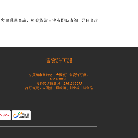
專員 客服職員查詢。如發貨當日沒有即時查詢, 翌日查詢
售賣許可證
介貝類水產動物（大閘蟹）售賣許可證：
0861800315
食物製造廠牌照：2961813855
許可售賣：大閘蟹，貝殼類，刺身等生鮮食品