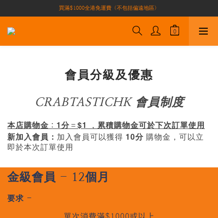
買滿$1000全港免運費（不包括偏遠地區）
買滿$1000全港免運費（不包括偏遠地區）
加入會員即有10積分 （積分可作現金下次使用）| 全港免運費🚚
正宗自家養殖場大閘蟹🦀 全港唯一
買滿$1000全港免運費（不包括偏遠地區）
會員分級及優惠
CRABTASTICHK 會員制度
1
$1
本店購物金：
分＝
，累積購物金可於下次訂單使用
10
新加入會員：
加入會員可以獲得
分
購物金，可以立
即於本次訂單使用
金級會員 - 12個月
要求 -
單次消費滿$1000或以上