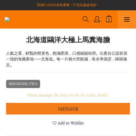
買滿$1000全港免運費（不包括偏遠地區）
買滿$1000全港免運費（不包括偏遠地區）
加入會員即有10積分 （積分可作現金下次使用）| 全港免運費🚚
正宗自家養殖場大閘蟹🦀 全港唯一
買滿$1000全港免運費（不包括偏遠地區）
北海道鷗洋大極上馬糞海膽
人氣之選，鮮豔的橙黃色，飽滿肥美，口感細膩幼滑。出產自公認首屈
一指的海膽產地——北海道。每一片都大而飽滿，有水準保證，啖啖滿
足。
PREORDER ITEM
Please message the shop owner for order details.
MESSAGE
Add to Wishlist