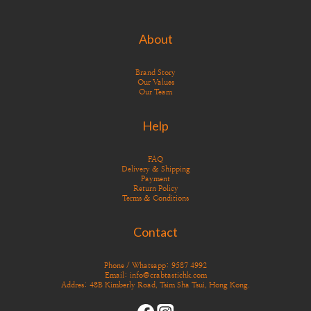
About
Brand Story
Our Values
Our Team
Help
FAQ
Delivery & Shipping
Payment
Return Policy
Terms & Conditions
Contact
Phone / Whatsapp: 9587 4992
Email: info@crabtastichk.com
Addres: 48B Kimberly Road, Tsim Sha Tsui, Hong Kong.