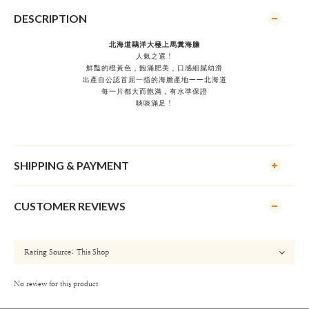
DESCRIPTION
北海道鷗洋大極上馬糞海膽
人氣之選！
鮮豔的橙黃色，飽滿肥美，口感細膩幼滑
出產自公認首屈一指的海膽產地——北海道
每一片都大而飽滿，有水準保證
啖啖滿足！
SHIPPING & PAYMENT
CUSTOMER REVIEWS
No review for this product