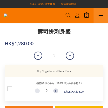
買滿$1000全港免運費（不包括偏遠地區）
買滿$1000全港免運費（不包括偏遠地區）
加入會員即有10積分 （積分可作現金下次使用）| 全港免運費🚚
正宗自家養殖場大閘蟹🦀 全港唯一
買滿$1000全港免運費（不包括偏遠地區）
壽司拼刺身盛
HK$1,280.00
Buy Together and Save More
大閘蟹粉流心牛丸（100% 潮汕牛肉手打！）
SALE HK$58.00