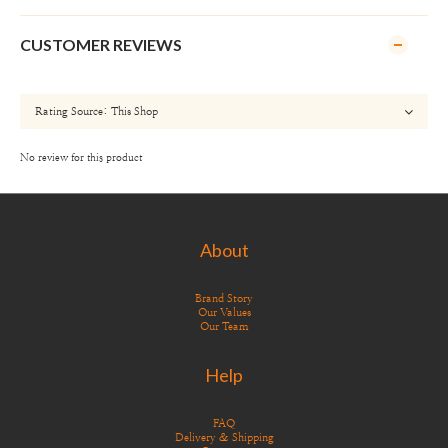
CUSTOMER REVIEWS
No review for this product
About
Brand Story
Our Values
Our Team
Help
FAQ
Delivery & Shipping