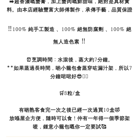
➡️超香濃嘅蟹膏，加上蟹肉嘅鮮甜味，絕對是真材實
料。由本店經驗豐富大師傅製作，承傳手藝，品質保證
‼️
100% 純手工製造 、100% 絕無防腐劑 、100% 絕
‼️
無人造色素
⏰烹調時間：水滾後，蒸大約7分鐘。
**如果蒸過長時間，啲小籠包會蒸穿咗漏汁架，所以7
分鐘啱啱好😎👌🏻
🛒8粒/盒
有啲熟客食完一次之後已經一次過買10盒🤣
放喺屋企方便，隨時可以食！仲有一年得一個季節架
喳，鍾意小籠包嘅你一定要試🥰