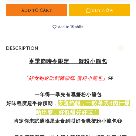
ADD TO CART
BUY NOW
Add to Wishlist
DESCRIPTION
🌟季節時令限定 — 蟹粉小籠包
「好食到返唔到轉頭嘅 蟹粉小籠包」
🤤
一年得一季先有嘅蟹粉小籠包
皮薄餡靚，一咬落去d肉汁爆
好味程度超乎你預期，
哂出黎，好鮮甜好好味！
肯定你未試過喺屋企食到咁好食嘅蟹粉小籠包😆