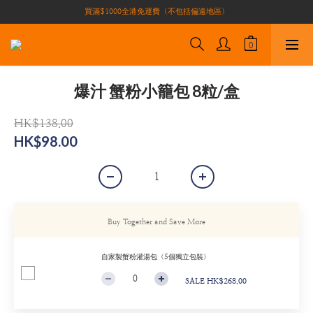
買滿$1000全港免運費（不包括偏遠地區）
買滿$1000全港免運費（不包括偏遠地區）
加入會員即有10積分 （積分可作現金下次使用）| 全港免運費🚚
正宗自家養殖場大閘蟹🦀 全港唯一
買滿$1000全港免運費（不包括偏遠地區）
爆汁 蟹粉小籠包 8粒/盒
HK$138.00
HK$98.00
Buy Together and Save More
自家製蟹粉灌湯包（5個獨立包裝）
SALE HK$268.00