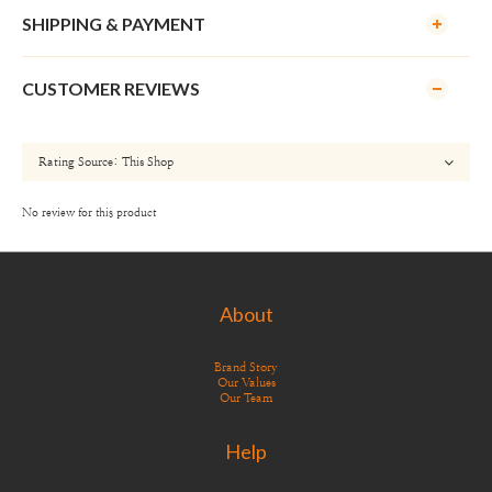
SHIPPING & PAYMENT
CUSTOMER REVIEWS
No review for this product
About
Brand Story
Our Values
Our Team
Help