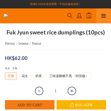
買滿$1000全港免運費（不包括偏遠地區）
買滿$1000全港免運費（不包括偏遠地區）
加入會員即有10積分 （積分可作現金下次使用）| 全港免運費🚚
正宗自家養殖場大閘蟹🦀 全港唯一
買滿$1000全港免運費（不包括偏遠地區）
Fuk Jyun sweet rice dumplings (10pcs)
Flavour : Sesame / Peanut
HK$62.00
味道
: 芝麻
芝麻
花生
奶黃
三味湯圓糖不甩 （特別版）
ADD TO CART
BUY NOW