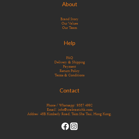
About
Brand Story
Our Values
Our Team
Help
FAQ
Delivery & Shipping
Payment
Return Policy
Terms & Conditions
Contact
Phone / Whatsapp: 9587 4992
Email: info@crabtastichk.com
Addres: 48B Kimberly Road, Tsim Sha Tsui, Hong Kong.