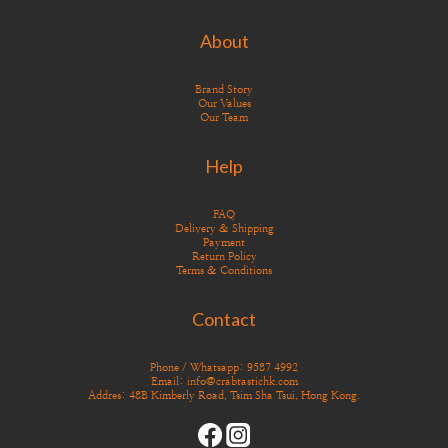
About
Brand Story
Our Values
Our Team
Help
FAQ
Delivery & Shipping
Payment
Return Policy
Terms & Conditions
Contact
Phone / Whatsapp: 9587 4992
Email: info@crabtastichk.com
Addres: 48B Kimberly Road, Tsim Sha Tsui, Hong Kong.