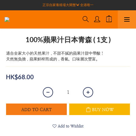
買滿$1000全港免運費（不包括偏遠地區）
正宗自家養殖場大閘蟹🦀 全港唯一
買滿$1000全港免運費（不包括偏遠地區）
100%蘋果汁日本青森 ( 1支 )
適合全家大小的天然果汁，不甜不膩的蘋果汁甜中帶酸！
天然無負擔，蘋果鮮榨而成的，香氣、口味層次豐富。
HK$68.00
ADD TO CART
BUY NOW
Add to Wishlist