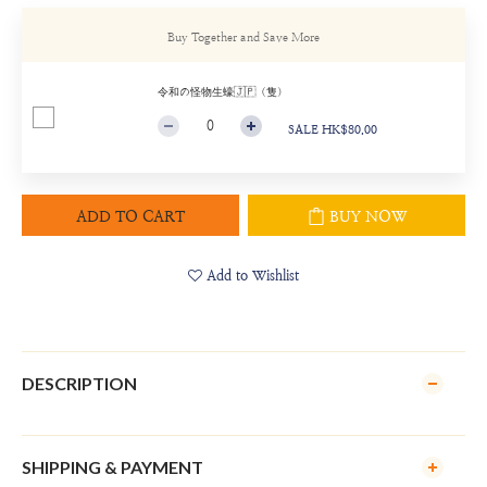
Buy Together and Save More
令和の怪物生蠔🇯🇵（隻）
SALE HK$80.00
ADD TO CART
BUY NOW
Add to Wishlist
DESCRIPTION
SHIPPING & PAYMENT