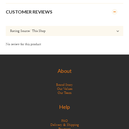
CUSTOMER REVIEWS
No review for this product
About
Brand Story
Our Values
Our Team
Help
FAQ
Delivery & Shipping
Payment