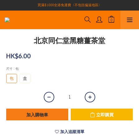
買滿$1000全港免運費（不包括偏遠地區）
買滿$1000全港免運費（不包括偏遠地區）
加入會員即有10積分 （積分可作現金下次使用）| 全港免運費🚚
正宗自家養殖場大閘蟹🦀 全港唯一
買滿$1000全港免運費（不包括偏遠地區）
北京同仁堂黑糖薑茶堂
HK$6.00
尺寸
: 包
包
盒
加入購物車
立即購買
加入追蹤清單