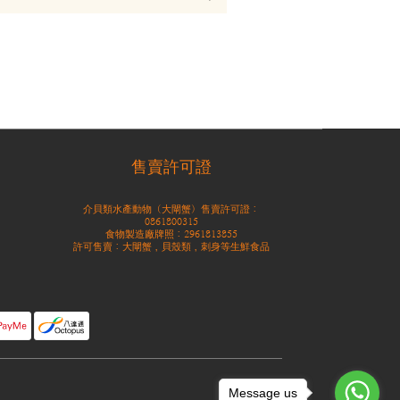
售賣許可證
介貝類水產動物（大閘蟹）售賣許可證：
0861800315
食物製造廠牌照：2961813855
許可售賣：大閘蟹，貝殼類，刺身等生鮮食品
Message us