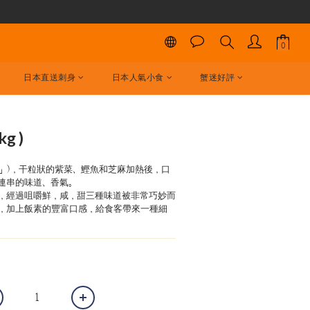
日本直送刺身
日本人氣小食
蟹迷好評
立即購買
g )
供」)，干粒狀的紫菜、鰹魚和芝麻加熱後，口
連串的味道、香氣。
，經過咀嚼鮮，咸，甜三種味道被非常巧妙而
，加上飯素的豐富口感，給食客帶來一種細