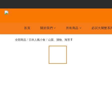
首頁
關於我們
所有商品
必試大閘蟹系
全部商品
/
日本人氣小食
/
山葵、漬物、海苔🥬