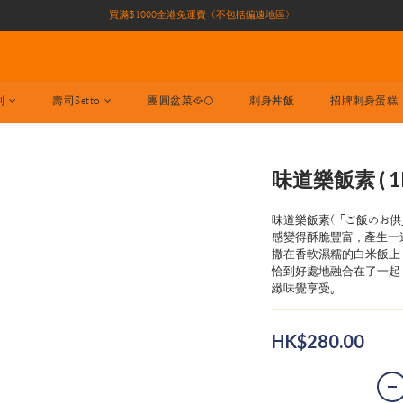
買滿$1000全港免運費（不包括偏遠地區）
買滿$1000全港免運費（不包括偏遠地區）
加入會員即有10積分 （積分可作現金下次使用）| 全港免運費🚚
正宗自家養殖場大閘蟹🦀 全港唯一
列
壽司Setto
團圓盆菜🥘🌕
刺身丼飯
招牌刺身蛋糕
買滿$1000全港免運費（不包括偏遠地區）
味道樂飯素 ( 1k
味道樂飯素(「ご飯のお
感變得酥脆豐富，產生一
撒在香軟濕糯的白米飯上
恰到好處地融合在了一起
緻味覺享受。
HK$280.00