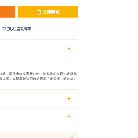
立即購買
加入追蹤清單
口感，即使食物沒那麼好吃，吃脆脆的東西也會讓你
愉悅感，更能激起我們的快樂素「多巴胺」的分泌。