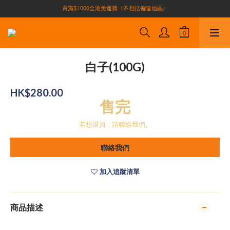
買滿$1000全港免運費（不包括偏遠地區）
買滿$1000全港免運費（不包括偏遠地區）
加入會員即有10積分 （積分可作現金下次使用）| 全港免運費🚚
正宗自家養殖場大閘蟹🦀 全港唯一
買滿$1000全港免運費（不包括偏遠地區）
白子(100G)
HK$280.00
售完
若想購買，請聯絡我們。
聯絡我們
加入追蹤清單
商品描述