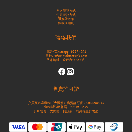
運送服務方式
付款服務方式
退換貨政策
條款與細則
聯絡我們
電話/Whatsapp: 9587 4992
電郵: info@crabtastichk.com
門市地址：金巴利道48B號
售賣許可證
介貝類水產動物（大閘蟹）售賣許可證：0861800315
食物製造廠牌照：2961813855
許可售賣：大閘蟹，貝殼類，刺身等生鮮食品