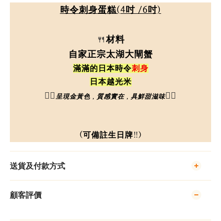
時令刺身蛋糕(4吋 /6吋)
材料
🍴
自家正宗太湖大閘蟹
滿滿的日
本時令
刺身
日本越
光
米
👉🏼
👈🏼
呈現金黃色，質感實在，具鮮甜滋味
‼️
(可備註生日牌
)
送貨及付款方式
顧客評價