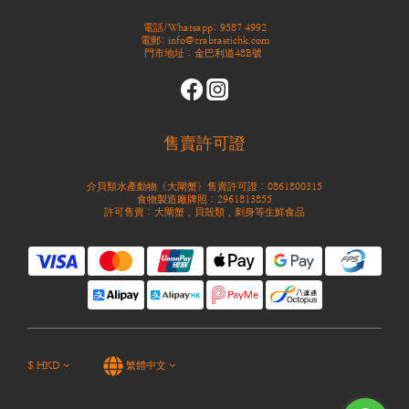
電話/Whatsapp: 9587 4992
電郵: info@crabtastichk.com
門市地址：金巴利道48B號
售賣許可證
介貝類水產動物（大閘蟹）售賣許可證：0861800315
食物製造廠牌照：2961813855
許可售賣：大閘蟹，貝殼類，刺身等生鮮食品
$
HKD
繁體中文