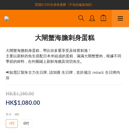
買滿$1000全港免運費（不包括偏遠地區）
買滿$1000全港免運費（不包括偏遠地區）
加入會員即有10積分 （積分可作現金下次使用）| 全港免運費🚚
正宗自家養殖場大閘蟹🦀 全港唯一
買滿$1000全港免運費（不包括偏遠地區）
大閘蟹海膽刺身蛋糕
大閘蟹海膽刺身蛋糕，帶比你多重享受及味蕾刺激！
主要以新鮮的魚生搭配日本米組成的蛋糕，滿滿大閘蟹蟹肉，根據不同
季節的材料，在外圍鋪上新鮮海膽及現切魚生。
📢如需訂製朱古力生日牌, 請加購 生日牌，並於備注 remark 生日牌內
容
HK$1,280.00
HK$1,080.00
尺寸
: 4吋
4吋
6吋