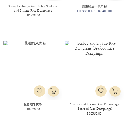
Super Explosive Sea Urchin Scallops
雙重鮑魚干貝肉粽
and Shrimp Rice Dumplings
HK$88.00 ~ HK$400.00
HK$78.00
花膠蝦米肉粽
Scallop and Shrimp Rice Dumplings
(Seafood Rice Dumplings)
HK$78.00
HK$68.00