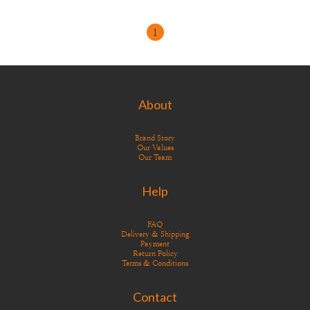
1
About
Brand Story
Our Values
Our Team
Help
FAQ
Delivery & Shipping
Payment
Return Policy
Terms & Conditions
Contact