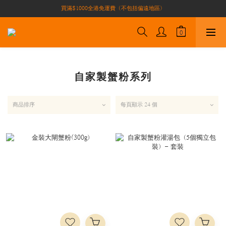
買滿$1000全港免運費（不包括偏遠地區）
買滿$1000全港免運費（不包括偏遠地區）
加入會員即有10積分 （積分可作現金下次使用）| 全港免運費🚚
正宗自家養殖場大閘蟹🦀 全港唯一
買滿$1000全港免運費（不包括偏遠地區）
自家製蟹粉系列
商品排序
每頁顯示 24 個