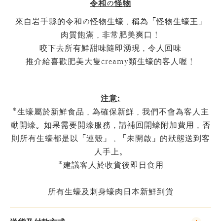
令和の怪物
來自岩手縣的令和の怪物生蠔，稱為「怪物生蠔王」
肉質飽滿，非常肥美爽口！
咬下去所有鮮甜味隨即湧現，令人回味
推介給喜歡肥美大隻creamy類生蠔的客人喔！
注意:
*生蠔屬於新鮮食品，為確保新鮮，我們不會為客人主
動開蠔。如果需要開蠔服務，請補回開蠔附加費用，否
則所有生蠔都是以「連殼」，「未開啟」的狀態送到客
人手上。
*建議客人於收貨後即日食用
所有生蠔及刺身蠔肉日本新鮮到貨