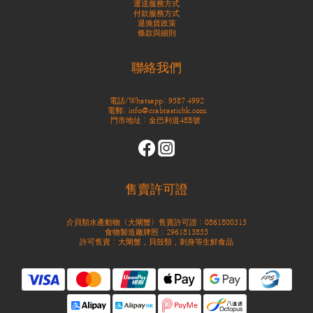
運送服務方式
付款服務方式
退換貨政策
條款與細則
聯絡我們
電話/Whatsapp: 9587 4992
電郵: info@crabtastichk.com
門市地址：金巴利道48B號
售賣許可證
介貝類水產動物（大閘蟹）售賣許可證：0861800315
食物製造廠牌照：2961813855
許可售賣：大閘蟹，貝殼類，刺身等生鮮食品