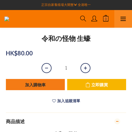
買滿$1000全港免運費（不包括偏遠地區）
正宗自家養殖場大閘蟹🦀 全港唯一
買滿$1000全港免運費（不包括偏遠地區）
令和の怪物 生蠔
HK$80.00
加入購物車
立即購買
加入追蹤清單
商品描述