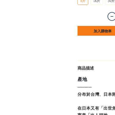
8片
16片
30片
加入購物車
商品描述
產地
──
──
分布於台灣、日本
在日本又有「出世