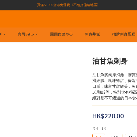
買滿$1000全港免運費（不包括偏遠地區）
買滿$1000全港免運費（不包括偏遠地區）
加入會員即有10積分 （積分可作現金下次使用）| 全港免運費🚚
正宗自家養殖場大閘蟹🦀 全港唯一
列
壽司Setto
團圓盆菜🥘🌕
刺身丼飯
招牌刺身蛋糕
買滿$1000全港免運費（不包括偏遠地區）
油甘魚刺身
油甘魚腩肉厚滑嫩，膠質
滑細膩、風味鮮甜，食落
口感，味道甘甜鮮美，魚
B1和B2等，特別含有很高
絕對是不可錯過的日本食
HK$220.00
尺寸
: 8片