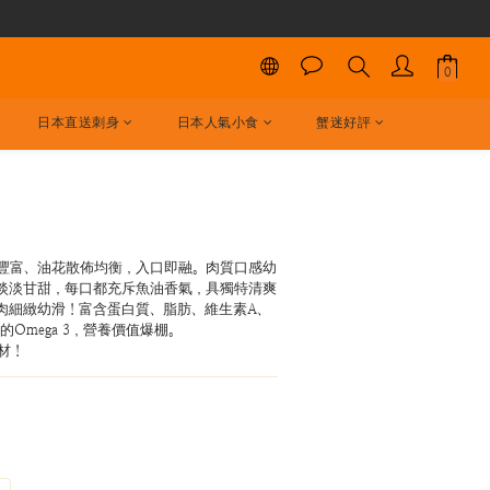
日本直送刺身
日本人氣小食
蟹迷好評
立即購買
豐富、油花散佈均衡，入口即融。肉質口感幼
淡淡甘甜，每口都充斥魚油香氣，具獨特清爽
肉細緻幼滑！富含蛋白質、脂肪、維生素A、
的Omega 3，營養價值爆棚。
材！