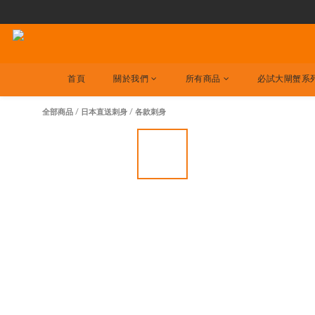
首頁
關於我們
所有商品
必試大閘蟹系
全部商品
/
日本直送刺身
/
各款刺身