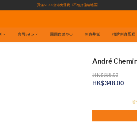
買滿$1000全港免運費（不包括偏遠地區）
買滿$1000全港免運費（不包括偏遠地區）
加入會員即有10積分 （積分可作現金下次使用）| 全港免運費🚚
正宗自家養殖場大閘蟹🦀 全港唯一
列
壽司Setto
團圓盆菜🥘🌕
刺身丼飯
招牌刺身蛋糕
買滿$1000全港免運費（不包括偏遠地區）
André Chemin 
HK$388.00
HK$348.00
若