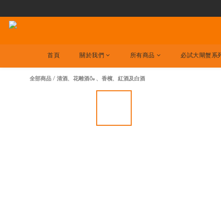
首頁
關於我們
所有商品
必試大閘蟹系
全部商品
/
清酒、花雕酒🍶 、香檳、紅酒及白酒