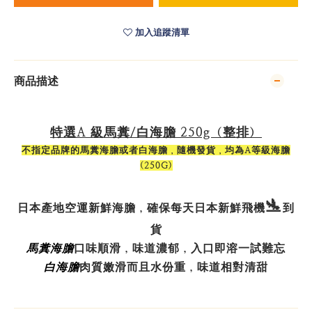
加入追蹤清單
商品描述
特選A 級馬糞/白海膽 250g（整排）
不指定品牌的馬糞海膽或者白海膽，隨機發貨，均為A等級海膽
(250G)
🛬
日本產地
空運新鮮海膽，確保每天日本新鮮飛機
到
貨
馬糞海膽
口味順滑，味道濃郁，入口即溶一試難忘
白海膽
肉質嫩滑而且水份重，味道相對清甜