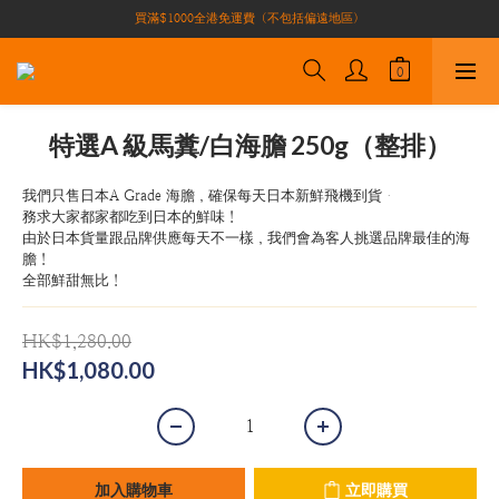
買滿$1000全港免運費（不包括偏遠地區）
買滿$1000全港免運費（不包括偏遠地區）
加入會員即有10積分 （積分可作現金下次使用）| 全港免運費🚚
正宗自家養殖場大閘蟹🦀 全港唯一
買滿$1000全港免運費（不包括偏遠地區）
特選A 級馬糞/白海膽 250g（整排）
我們只售日本A Grade 海膽，確保每天日本新鮮飛機到貨　
務求大家都家都吃到日本的鮮味！
由於日本貨量跟品牌供應每天不一樣，我們會為客人挑選品牌最佳的海
膽！
全部鮮甜無比！
HK$1,280.00
HK$1,080.00
加入購物車
立即購買