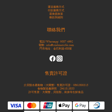
運送服務方式
付款服務方式
退換貨政策
條款與細則
聯絡我們
電話/Whatsapp: 9587 4992
電郵: info@crabtastichk.com
門市地址：金巴利道48B號
售賣許可證
介貝類水產動物（大閘蟹）售賣許可證：0861800315
食物製造廠牌照：2961813855
許可售賣：大閘蟹，貝殼類，刺身等生鮮食品