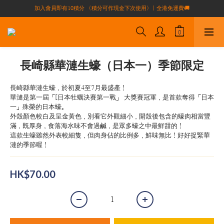
加入會員即有10積分 （積分可作現金下次使用）| 全港免運費🚚
買滿$1000全港免運費（不包括偏遠地區）
正宗自家養殖場大閘蟹🦀 全港唯一
買滿$1000全港免運費（不包括偏遠地區）
長崎縣華漣生蠔（日本一）季節限定
長崎縣華漣生蠔，於初夏4至7月最盛產！
華漣是第一屆「[日本牡蠣決賽第一戰」 大獎賽冠軍，是首款奪得「日本
一」殊榮的日本蠔。
外殼顏色較白及呈金黃色，別看它外觀細小，開殼後包含的蠔肉相當豐
滿，既厚身，食落海水味不會過鹹，是眾多蠔之中最鮮甜的！
這款生蠔雖然外表較細隻，但肉身佔的比例多，鮮味無比！好好捉緊華
漣的季節喔！
HK$70.00