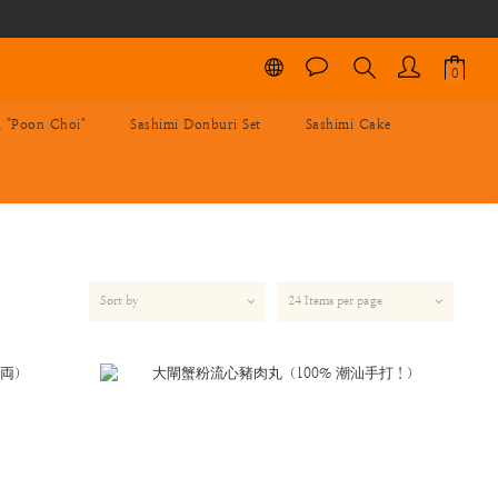
l "Poon Choi"
Sashimi Donburi Set
Sashimi Cake
Sort by
24 Items per page