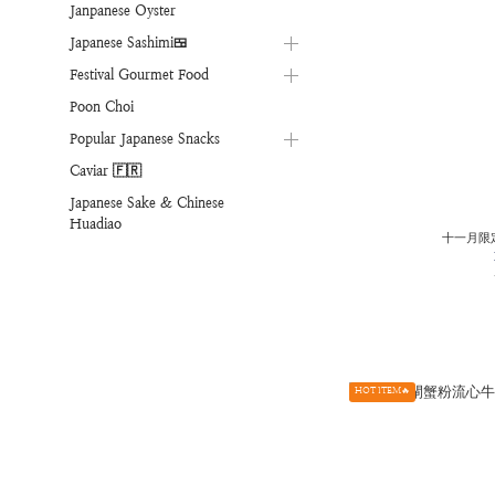
Janpanese Oyster
Japanese Sashimi🍱
Festival Gourmet Food
Poon Choi
Popular Japanese Snacks
Caviar 🇫🇷
Japanese Sake & Chinese
Huadiao
十一月限定
HOT ITEM🔥