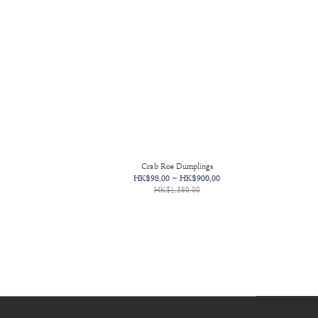
Crab Roe Dumplings
HK$98.00 ~ HK$900.00
HK$1,380.00