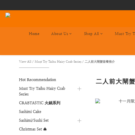
Home
About Us
Shop All
Must Try T
View All
/
Must Try Taihu Hairy Crab Series
/
二人前大閘蟹套餐推介
Hot Recommendation
二人前大閘
Must Try Taihu Hairy Crab
Series
CRABTASTIC 火鍋系列
Sashimi Cake
Sashimi/Sushi Set
Christmas Set 🎄