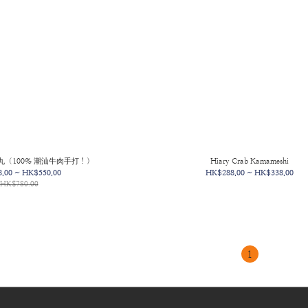
（100% 潮汕牛肉手打！）
Hiary Crab Kamameshi
.00 ~ HK$550.00
HK$288.00 ~ HK$338.00
HK$780.00
1