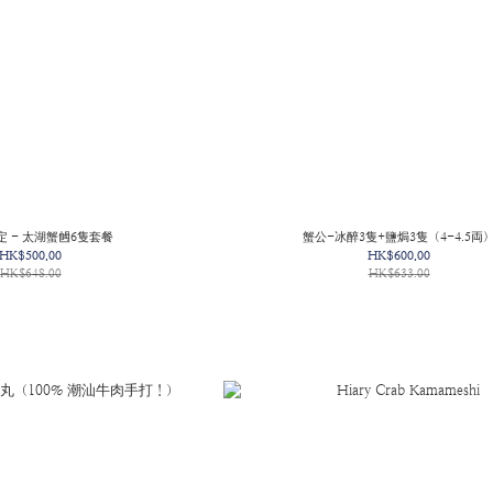
 - 太湖蟹乸6隻套餐
蟹公-冰醉3隻+鹽焗3隻（4-4.5両
HK$500.00
HK$600.00
HK$648.00
HK$633.00